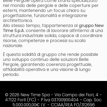
Belle Pergole opera come brand specializzato
nel mondo delle pergole e delle coperture per
esterni, mantenendo un focus chiaro su
progettazione, funzionalità e integrazione
architettonica.
Allo stesso tempo, l’appartenenza al
gruppo New
Time S.p.A.
consente di lavorare all’interno di una
struttura industriale solida, capace di coordinare
risorse, competenze e processi su scala
nazionale.
È questa solidità di gruppo che rende possibile
uno sviluppo continuo delle soluzioni Belle
Pergole, garantendo coerenza progettuale,
affidabilità operativa e una visione di lungo
periodo.
© 2026 New Time Spa - Via Campo dei Fiori, 4 -
47122 Forlì (FC) - P.Iva 03700900404 - Cap. Soc.
5.000.000,00€ I.V. - CCIAA/REA FO/312696