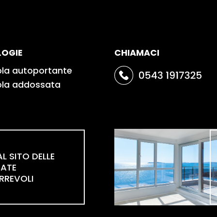
LOGIE
CHIAMACI
ola autoportante
ola addossata
AL SITO DELLE
RATE
RREVOLI