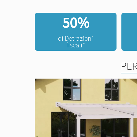
50%
di Detrazioni
fiscali*
PER