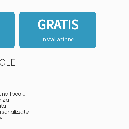
GRATIS
Installazione
GOLE
one fiscale
nzia
ata
rsonalizzate
ly