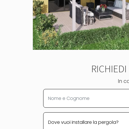
RICHIED
In c