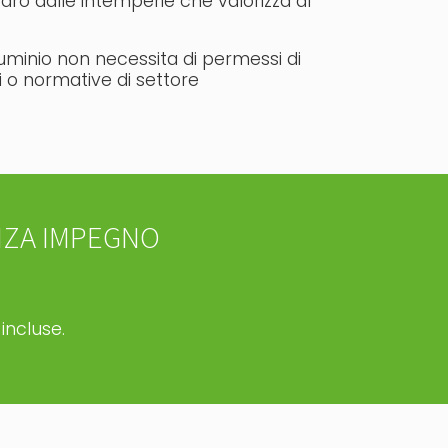
paro dalle intemperie che valorizza al
lluminio non necessita di permessi di
i o normative di settore
NZA IMPEGNO
 incluse.