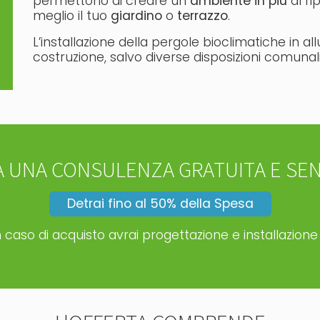
permettono di creare un
ambiente in più
al ri
meglio il tuo
giardino
o
terrazzo
.
L’installazione della pergole bioclimatiche in a
costruzione, salvo diverse disposizioni comunal
RA UNA CONSULENZA GRATUITA E SE
Detrai fino al 50% della Spesa
in caso di acquisto avrai progettazione e installazione