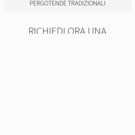
PERGOTENDE TRADIZIONALI
RICHIEDI ORA UNA
CONSULENZA SENZA
IMPEGNO
In caso di acquisto Progettazione e Installazione
sono incluse.