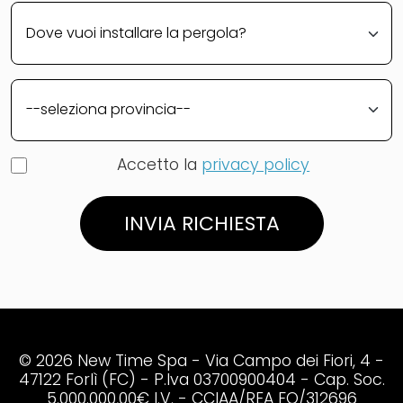
Accetto la
privacy policy
INVIA RICHIESTA
© 2026 New Time Spa - Via Campo dei Fiori, 4 -
47122 Forlì (FC) - P.Iva 03700900404 - Cap. Soc.
5.000.000,00€ I.V. - CCIAA/REA FO/312696