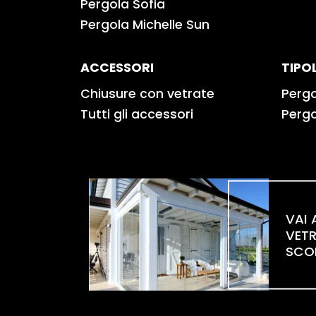
Pergola Sofia
Pergola Michelle Sun
ACCESSORI
TIPO
Chiusure con vetrate
Perg
Tutti gli accessori
Perg
VAI 
VET
SCO