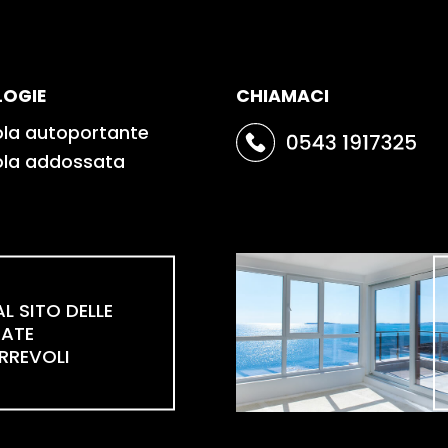
LOGIE
CHIAMACI
ola autoportante
ola addossata
AL SITO DELLE
RATE
RREVOLI